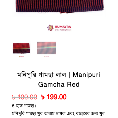
মনিপুরি গামছা লাল | Manipuri
Gamcha Red
Original
Current
৳
400.00
৳
199.00
price
price
৪ হাত গামছা।
was:
is:
মনিপুরি গামছা খুব আরাম দায়ক এবং ব্যহারের জন্য খুব