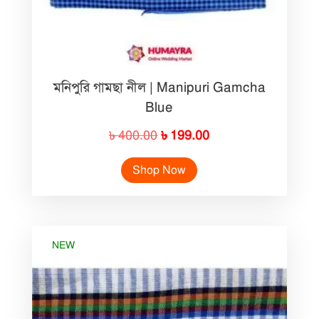
মনিপুরি গামছা নীল | Manipuri Gamcha
Blue
Original
Current
৳
400.00
৳
199.00
price
price
Shop Now
was:
is:
৳ 400.00.
৳ 199.00.
NEW