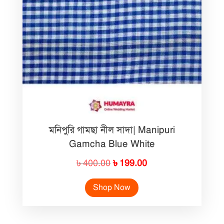
মনিপুরি গামছা নীল সাদা| Manipuri
Gamcha Blue White
Original
Current
৳
400.00
৳
199.00
price
price
Shop Now
was:
is:
৳ 400.00.
৳ 199.00.