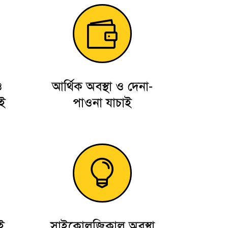

ও
আর্থিক অবস্থা ও দেনা-
াই
পাওনা যাচাই

ই
সাইকোলজিকাল অবস্থা