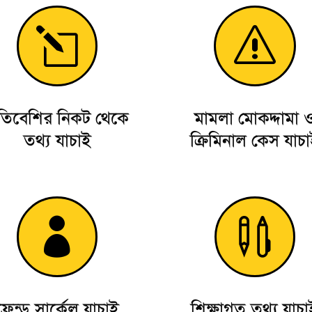
l
s
রতিবেশির নিকট থেকে
মামলা মোকদ্দামা 
তথ্য যাচাই
ক্রিমিনাল কেস যাচ


ফ্রেন্ড সার্কেল যাচাই
শিক্ষাগত তথ্য যাচা