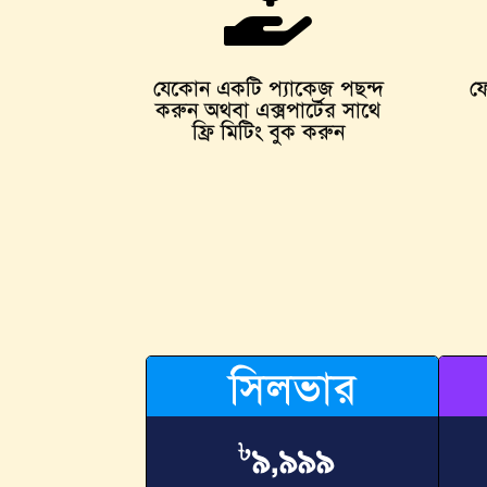

যেকোন একটি প্যাকেজ পছন্দ
ফ
করুন অথবা এক্সপার্টের সাথে
ফ্রি মিটিং বুক করুন
সিলভার
৳
৯,৯৯৯