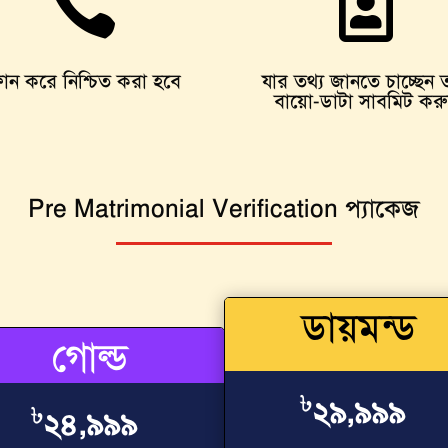


োন করে নিশ্চিত করা হবে
যার তথ্য জানতে চাচ্ছেন 
বায়ো-ডাটা সাবমিট কর
Pre Matrimonial Verification প্যাকেজ
ডায়মন্ড
গোল্ড
৳
২৯,৯৯৯
৳
২৪,৯৯৯