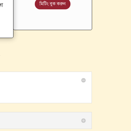
মিটিং বুক করুন
দা