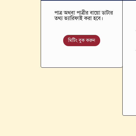
পাত্র অথবা পাত্রীর বায়ো ডাটার
তথ্য ভ্যারিফাই করা হবে।
মিটিং বুক করুন