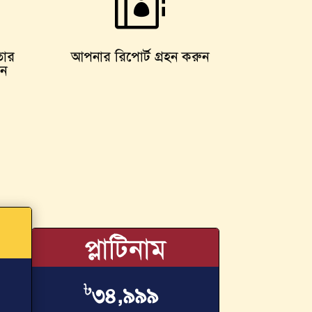

তার
আপনার রিপোর্ট গ্রহন করুন
ুন
প্লাটিনাম
৳
৩৪,৯৯৯