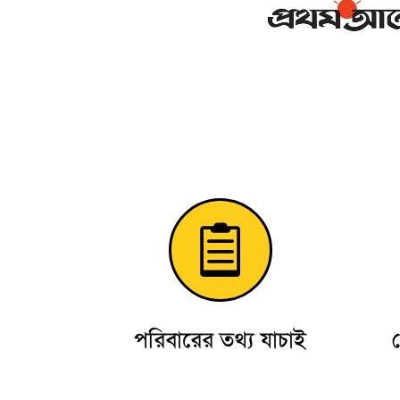

পরিবারের তথ্য যাচাই