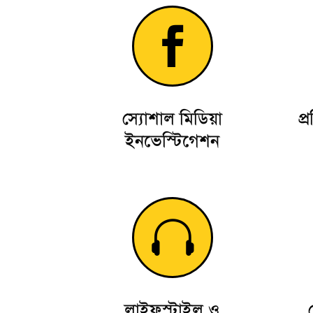

স্যোশাল মিডিয়া
প্
ইনভেস্টিগেশন

লাইফস্টাইল ও