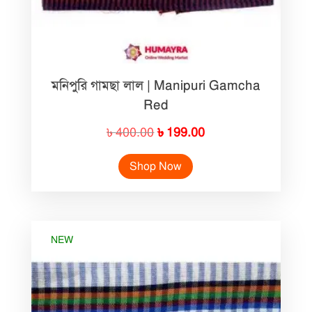
মনিপুরি গামছা লাল | Manipuri Gamcha
Red
Original
Current
৳
400.00
৳
199.00
price
price
Shop Now
was:
is:
৳ 400.00.
৳ 199.00.
NEW