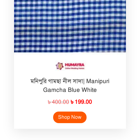
মনিপুরি গামছা নীল সাদা| Manipuri
Gamcha Blue White
Original
Current
৳
400.00
৳
199.00
price
price
Shop Now
was:
is:
৳ 400.00.
৳ 199.00.