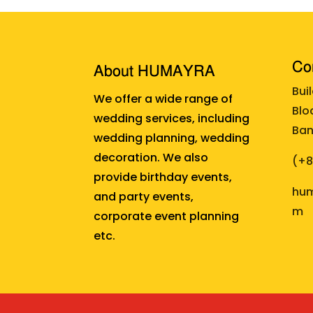
Cor
About HUMAYRA
Bui
We offer a wide range of
Blo
wedding services, including
Ban
wedding planning, wedding
decoration. We also
(+
provide birthday events,
hum
and party events,
m
corporate event planning
etc.