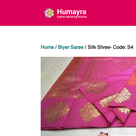
Home
/
Biyer Saree
/ Silk Shree- Code: S4