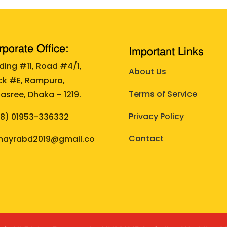
porate Office:
Important Links
lding #11, Road #4/1,
About Us
ck #E, Rampura,
Terms of Service
asree, Dhaka – 1219.
Privacy Policy
88)
01953-336332
Contact
ayrabd2019@gmail.co