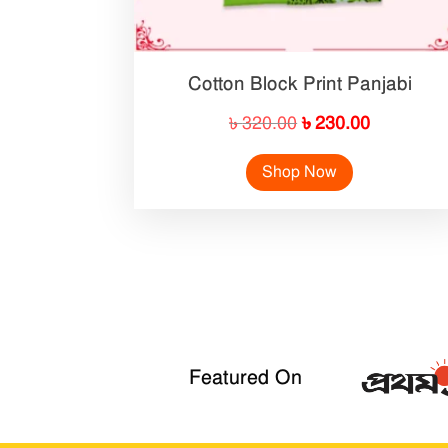
Cotton Block Print Panjabi
Original
Current
৳
320.00
৳
230.00
price
price
Shop Now
was:
is:
৳ 320.00.
৳ 230.00.
Featured On