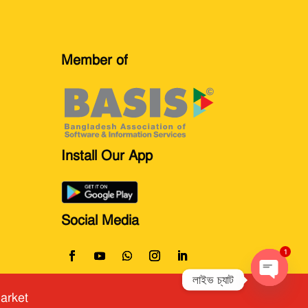
Member of
Install Our App
Social Media
1
লাইভ চ্যাট
arket
Open