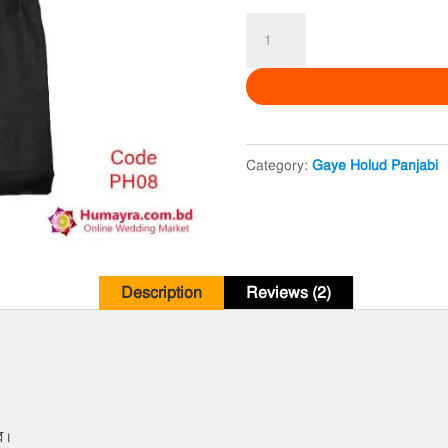
Gaye
Holud
Panjabi
PH08
quantity
Category:
Gaye Holud Panjabi
Description
Reviews (2)
ে।