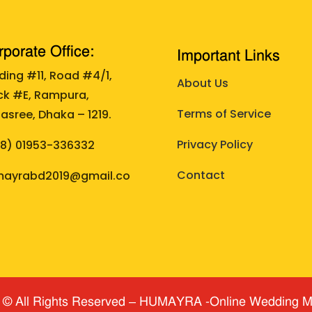
porate Office:
Important Links
lding #11, Road #4/1,
About Us
ck #E, Rampura,
Terms of Service
asree, Dhaka – 1219.
Privacy Policy
88)
01953-336332
Contact
ayrabd2019@gmail.co
 © All Rights Reserved
​ – HUMAYRA -Online Wedding M