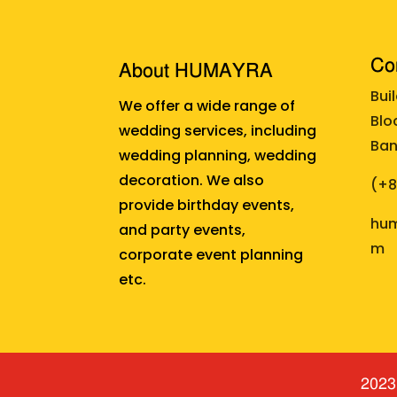
Cor
About HUMAYRA
Bui
We offer a wide range of
Blo
wedding services, including
Ban
wedding planning, wedding
decoration. We also
(+
provide birthday events,
hum
and party events,
m
corporate event planning
etc.
2023