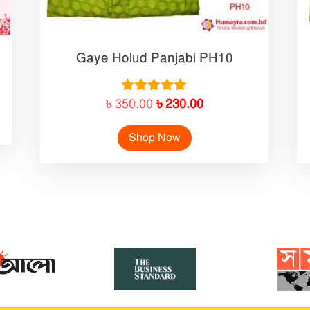
Gaye Holud Panjabi PH10
Original
Current
Rated
৳
350.00
৳
230.00
5.00
price
price
out of 5
Shop Now
was:
is:
৳ 350.00.
৳ 230.00.