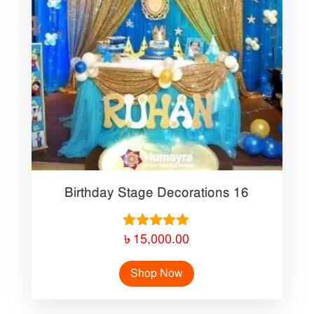
Birthday Stage Decorations 16
Rated
৳
15,000.00
5.00
out of 5
Shop Now