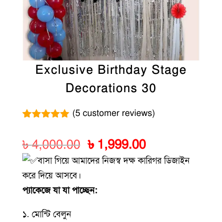
Exclusive Birthday Stage
Decorations 30
(
5
customer reviews)
Rated
5
5.00
out of 5
Original
Current
৳
4,000.00
৳
1,999.00
based on
customer
price
price
বাসা গিয়ে আমাদের নিজস্ব দক্ষ কারিগর ডিজাইন
ratings
was:
is:
করে দিয়ে আসবে।
৳ 4,000.00.
৳ 1,999.00.
প্যাকেজে যা যা পাচ্ছেন:
১. মোন্টি বেলুন