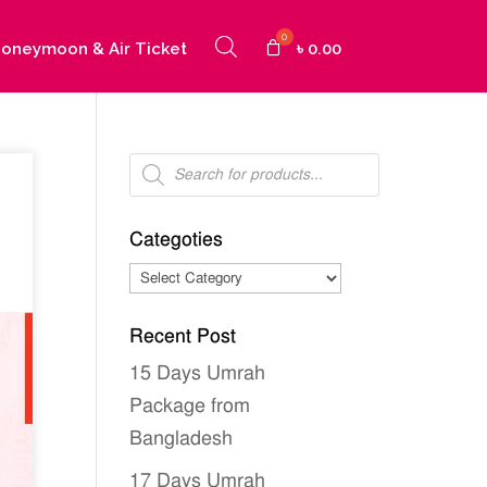
oneymoon & Air Ticket
৳
0.00
Products
search
Categoties
Categoties
Recent Post
15 Days Umrah
Package from
Bangladesh
17 Days Umrah